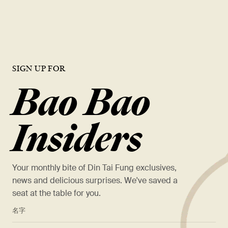
VIEW OPEN ROLES
SIGN UP FOR
Bao Bao
Insiders
Your monthly bite of Din Tai Fung exclusives,
news and delicious surprises. We've saved a
seat at the table for you.
*
名字
*
姓氏