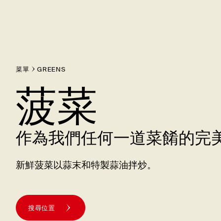
菜單
GREENS
菠菜
作為我們任何一道菜餚的完
新鮮菠菜以蒜末和特製蒜油拌炒。
搜尋位置