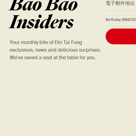
Bao Bao
Insiders
Birthday (M
Your monthly bite of Din Tai Fung
exclusives, news and delicious surprises.
We've saved a seat at the table for you.