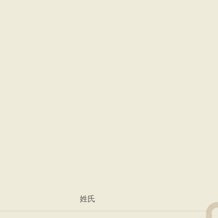
品質
鼎泰豐對每一個步驟都抱持
風味。
搜尋位置
*
姓氏
址
電話：(123) 123-4567