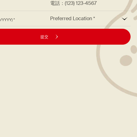
*
Preferred Location
M/DD/YYYY)
提交