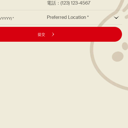
*
Preferred Location
M/DD/YYYY)
提交