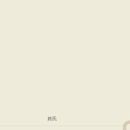
品質
鼎泰豐對每一個步驟都抱持
風味。
搜尋位置
*
姓氏
址
電話：(123) 123-4567