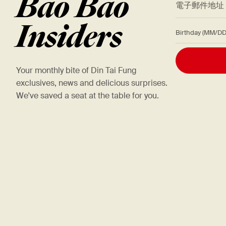
Bao Bao
Insiders
Birthday (M
Your monthly bite of Din Tai Fung
exclusives, news and delicious surprises.
We've saved a seat at the table for you.