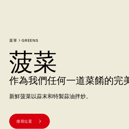
菜單
GREENS
菠菜
作為我們任何一道菜餚的完
新鮮菠菜以蒜末和特製蒜油拌炒。
搜尋位置