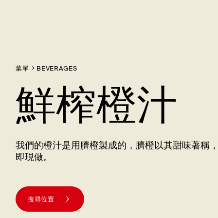
菜單
BEVERAGES
鮮榨橙汁
我們的橙汁是用臍橙製成的，臍橙以其甜味著稱
即現做。
搜尋位置