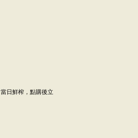
菜單
位置
禮品卡
探索
職涯
，當日鮮榨，點購後立