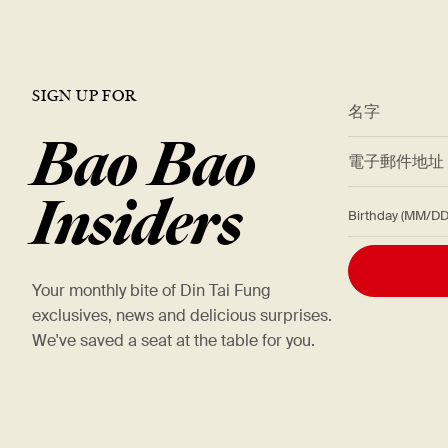
SIGN UP FOR
*
名字
Bao Bao
*
電子郵件地
Insiders
Birthday (M
Your monthly bite of Din Tai Fung
exclusives, news and delicious surprises.
We've saved a seat at the table for you.