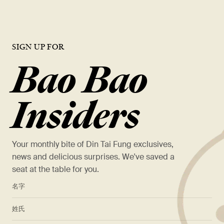
SIGN UP FOR
Bao Bao
Insiders
Your monthly bite of Din Tai Fung exclusives,
news and delicious surprises. We've saved a
seat at the table for you.
*
名字
*
姓氏