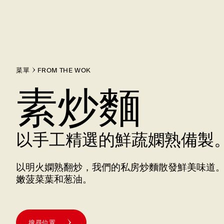
菜單
FROM THE WOK
素炒麵
以手工精選的鮮蔬嫻熟備製
以明火嫻熟翻炒，我們的私房炒麵散發鮮美味道
嫩菠菜葉和葱油。
搜尋位置