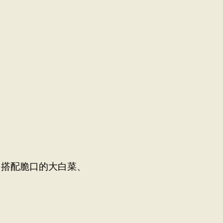
菜單
位置
禮品卡
探索
職涯
。
。搭配脆口的大白菜、