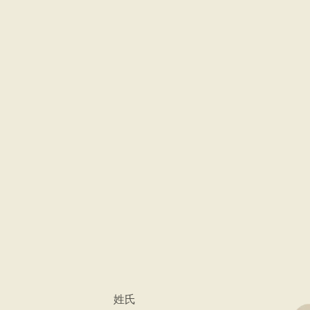
品質
鼎泰豐對每一個步驟都抱持
風味。
搜尋位置
*
姓氏