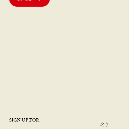
SIGN UP FOR
*
名字