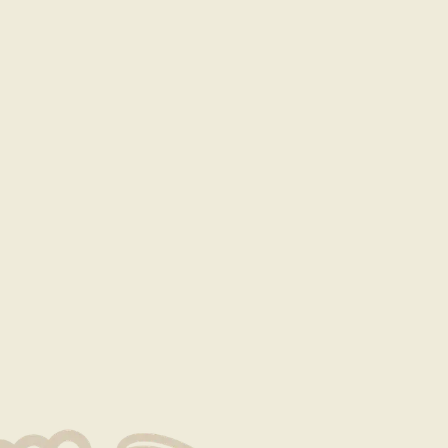
就是生命
著同樣的細心與用心，確保為每一位顧客呈現出頂級美食的