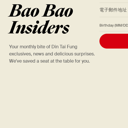
Bao Bao
*
電子郵件地
Insiders
Birthday (M
Your monthly bite of Din Tai Fung
exclusives, news and delicious surprises.
We've saved a seat at the table for you.