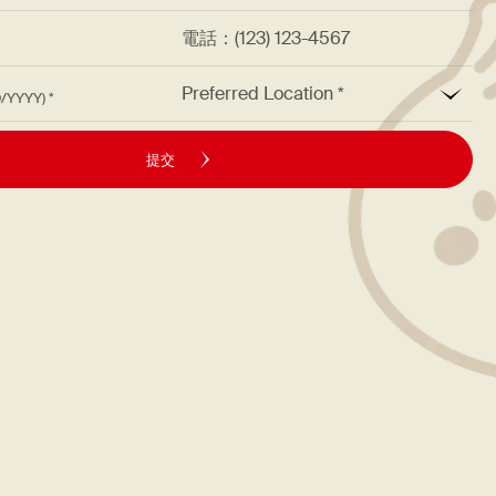
址
電話：(123) 123-4567
*
Preferred Location
M/DD/YYYY)
提交