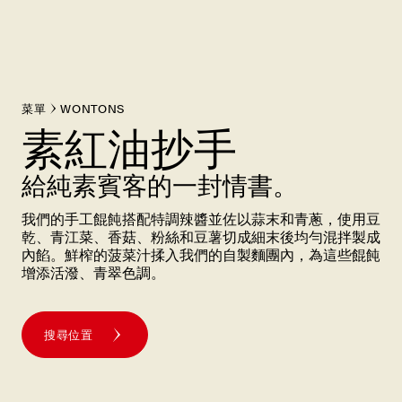
菜單
WONTONS
素紅油抄手
給純素賓客的一封情書。
我們的手工餛飩搭配特調辣醬並佐以蒜末和青蔥，使用豆
乾、青江菜、香菇、粉絲和豆薯切成細末後均勻混拌製成
內餡。鮮榨的菠菜汁揉入我們的自製麵團內，為這些餛飩
增添活潑、青翠色調。
搜尋位置