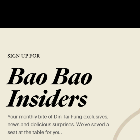
DISCOVER DTF
SIGN UP FOR
Bao Bao
Insiders
Your monthly bite of Din Tai Fung exclusives,
news and delicious surprises. We've saved a
seat at the table for you.
*
名字