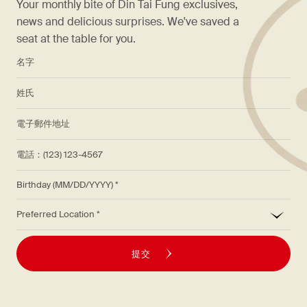
Your monthly bite of Din Tai Fung exclusives,
news and delicious surprises. We've saved a
seat at the table for you.
*
名字
*
姓氏
*
電子郵件地址
電話：(123) 123-4567
Birthday (MM/DD/YYYY)
*
Preferred Location
提交