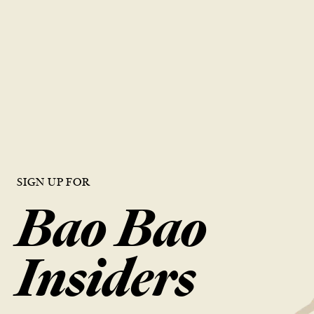
品質就是生命
鼎泰豐對每一個步驟都抱持著同樣的細心與用心，確保為每一位顧客
呈現出頂級美食的風味。
搜尋位置
SIGN UP FOR
Bao Bao
Insiders