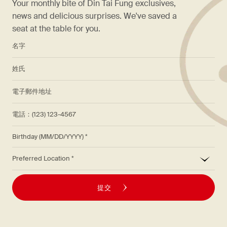
Your monthly bite of Din Tai Fung exclusives,
news and delicious surprises. We've saved a
seat at the table for you.
*
名字
*
姓氏
*
電子郵件地址
電話：(123) 123-4567
Birthday (MM/DD/YYYY)
*
Preferred Location
提交