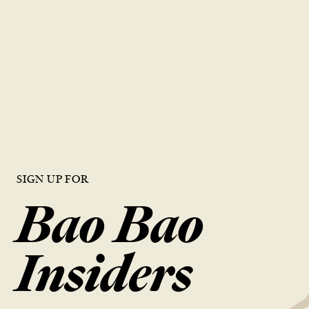
品質就是生命
鼎泰豐對每一個步驟都抱持著同樣的細心與用心，確保為每一位顧客
呈現出頂級美食的風味。
搜尋位置
SIGN UP FOR
Bao Bao
Insiders