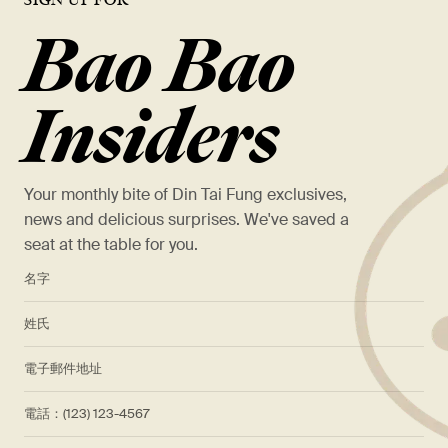
Bao Bao
Insiders
Your monthly bite of Din Tai Fung exclusives,
news and delicious surprises. We've saved a
seat at the table for you.
*
名字
*
姓氏
*
電子郵件地址
電話：(123) 123-4567
Birthday (MM/DD/YYYY)