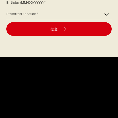
*
Preferred Location
提交
探索
關於
菜單
職涯
位置
常見問題解答
禮品卡
媒體