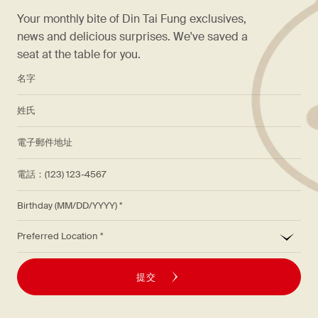
Your monthly bite of Din Tai Fung exclusives,
news and delicious surprises. We've saved a
seat at the table for you.
*
名字
*
姓氏
*
電子郵件地址
電話：(123) 123-4567
Birthday (MM/DD/YYYY)
*
Preferred Location
提交