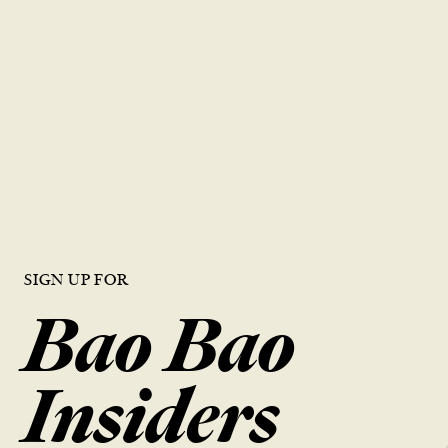
品質就是生命
鼎泰豐對每一個步驟都抱持著同樣的細心與用心，確保為每一位顧客
呈現出頂級美食的風味。
搜尋位置
SIGN UP FOR
Bao Bao
Insiders