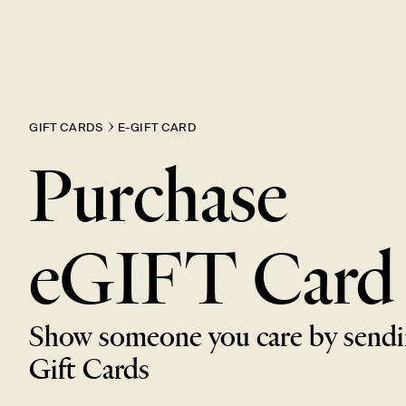
GIFT CARDS
E-GIFT CARD
Purchase
eGIFT
Card
Show someone you care by sendi
Gift
Cards