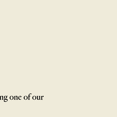
菜單
位置
禮品卡
探索
職涯
ng one of our