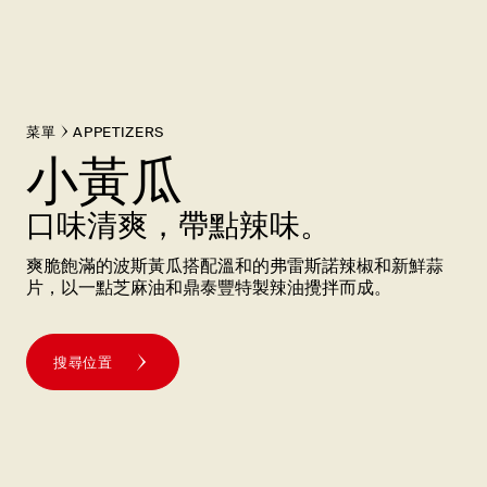
菜單
APPETIZERS
小黃瓜
口味清爽，帶點辣味。
爽脆飽滿的波斯黃瓜搭配溫和的弗雷斯諾辣椒和新鮮蒜
片，以一點芝麻油和鼎泰豐特製辣油攪拌而成。
搜尋位置