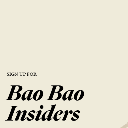
品質就是生命
鼎泰豐對每一個步驟都抱持著同樣的細心與用心，確保為每一位顧客
呈現出頂級美食的風味。
搜尋位置
SIGN UP FOR
Bao Bao
Insiders