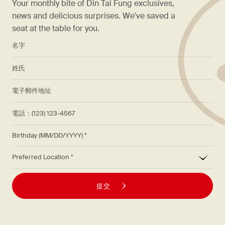
Your monthly bite of Din Tai Fung exclusives,
news and delicious surprises. We've saved a
seat at the table for you.
*
名字
*
姓氏
*
電子郵件地址
電話：(123) 123-4567
Birthday (MM/DD/YYYY)
*
Preferred Location
提交