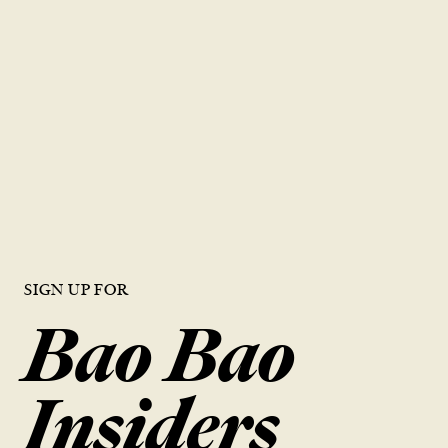
品質就是生命
鼎泰豐對每一個步驟都抱持著同樣的細心與用心，確保為每一位顧客
呈現出頂級美食的風味。
搜尋位置
SIGN UP FOR
Bao Bao
Insiders