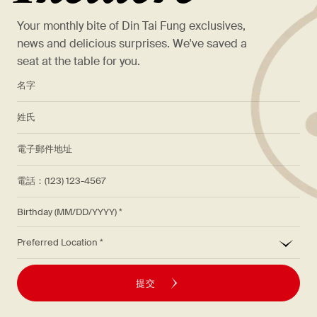
Your monthly bite of Din Tai Fung exclusives,
news and delicious surprises. We've saved a
seat at the table for you.
*
名字
*
姓氏
*
電子郵件地址
電話：(123) 123-4567
Birthday (MM/DD/YYYY)
*
Preferred Location
提交