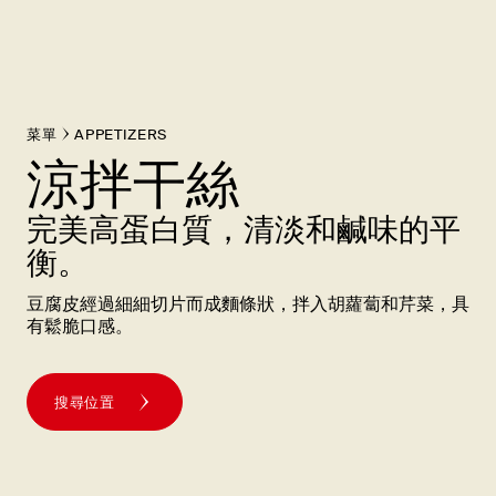
菜單
APPETIZERS
涼拌干絲
完美高蛋白質，清淡和鹹味的平
衡。
豆腐皮經過細細切片而成麵條狀，拌入胡蘿蔔和芹菜，具
有鬆脆口感。
搜尋位置