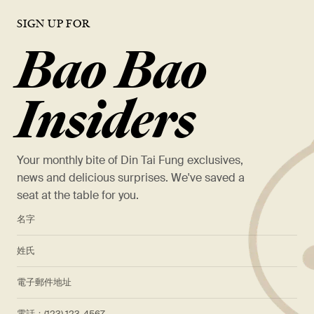
SIGN UP FOR
Bao Bao
Insiders
Your monthly bite of Din Tai Fung exclusives,
news and delicious surprises. We've saved a
seat at the table for you.
*
名字
*
姓氏
*
電子郵件地址
電話：(123) 123-4567