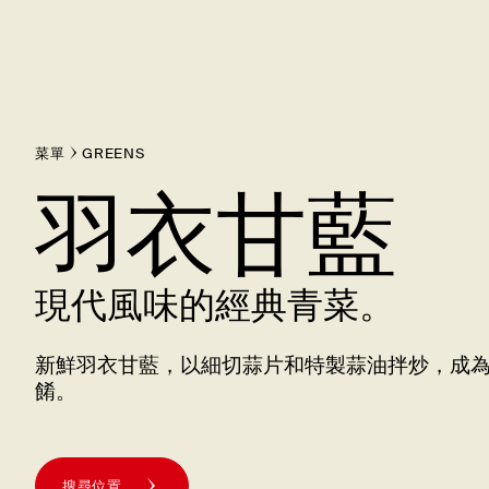
菜單
GREENS
羽衣甘藍
現代風味的經典青菜。
新鮮羽衣甘藍，以細切蒜片和特製蒜油拌炒，成
餚。
搜尋位置