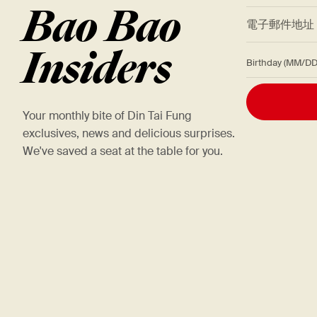
Bao Bao
*
電子郵件地
Insiders
Birthday (M
Your monthly bite of Din Tai Fung
exclusives, news and delicious surprises.
We've saved a seat at the table for you.