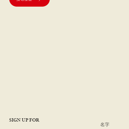
SIGN UP FOR
*
名字