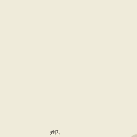
品質
鼎泰豐對每一個步驟都抱持
風味。
搜尋位置
*
姓氏