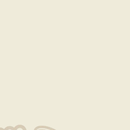
就是生命
著同樣的細心與用心，確保為每一位顧客呈現出頂級美食的