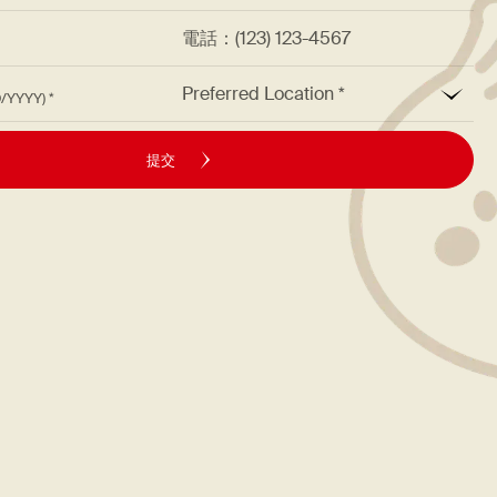
址
電話：(123) 123-4567
*
Preferred Location
M/DD/YYYY)
提交