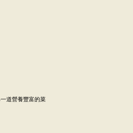
菜單
位置
禮品卡
探索
職涯
為一道營養豐富的菜