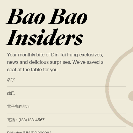
Bao Bao
Insiders
Your monthly bite of Din Tai Fung exclusives,
news and delicious surprises. We've saved a
seat at the table for you.
*
名字
*
姓氏
*
電子郵件地址
電話：(123) 123-4567
Birthday (MM/DD/YYYY)