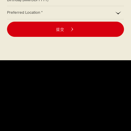
*
Preferred Location
提交
探索
關於
菜單
職涯
位置
常見問題解答
禮品卡
媒體