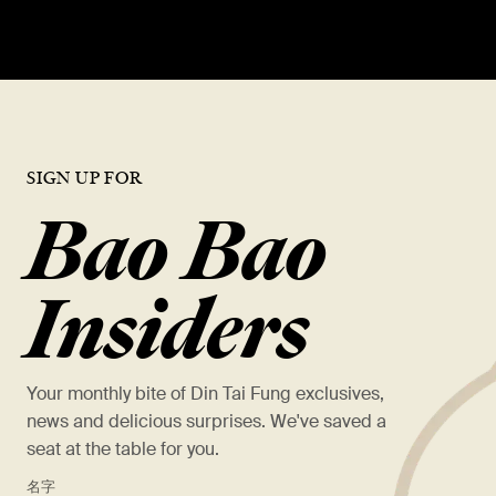
SIGN UP FOR
Bao Bao
Insiders
Your monthly bite of Din Tai Fung exclusives,
news and delicious surprises. We've saved a
seat at the table for you.
*
名字